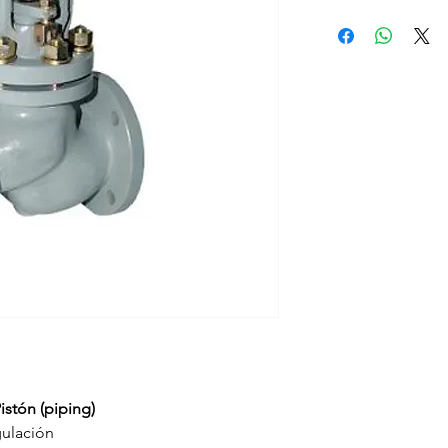
CONSULTAS:
Whatsapp
E-mail
stón (piping)
gulación