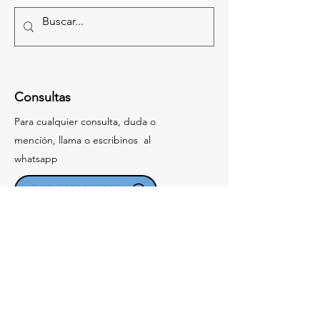
Consultas
Para cualquier consulta, duda o
mención, llama o escribinos al
whatsapp
+54 9 2996911335
Oficina central
9 de Julio 1277, Cipolletti, Río Negro,
Argentina