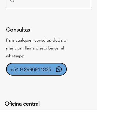
Consultas
Para cualquier consulta, duda o
mención, llama o escribinos al
whatsapp
+54 9 2996911335
Oficina central
9 de Julio 1277, Cipolletti, Río Negro,
Argentina